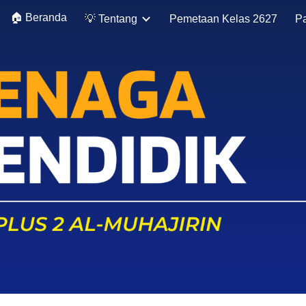
🏠 Beranda
💡 Tentang
Pemetaan Kelas 2627
P
ip to main content
Skip to navigat