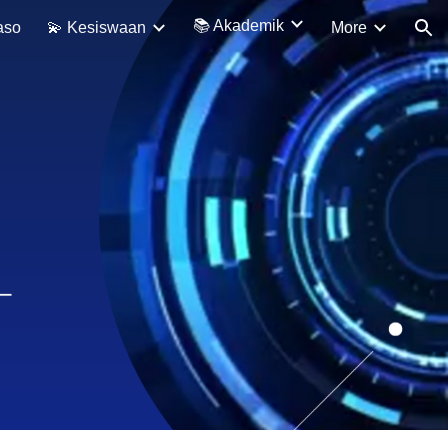
📚 Akademik
aso
💫 Kesiswaan
More
ion