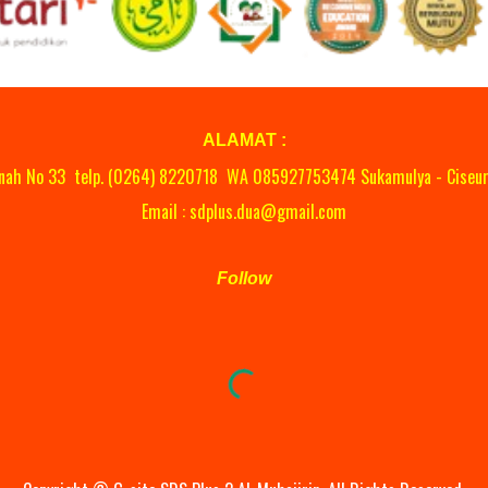
ALAMAT :
anah No 33 telp. (0264)
8220718
WA
08
5927753474 Sukamulya - Ciseur
Email : sdplus.dua@gmail.com
Follow