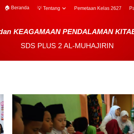
🏠 Beranda
💡 Tentang
Pemetaan Kelas 2627
P
ip to main content
Skip to navigat
dan KEAGAMAAN PENDALAMAN KITA
SDS PLUS 2 AL-MUHAJIRIN