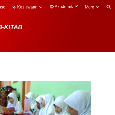
📚 Akademik
aso
💫 Kesiswaan
More
ion
B-KITAB