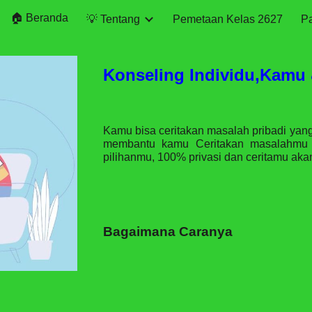
🏠 Beranda
💡 Tentang
Pemetaan Kelas 2627
P
ip to main content
Skip to navigat
Konseling Individu,Kamu
Kamu bisa ceritakan masalah pribadi yan
membantu kamu Ceritakan masalahmu
pilihanmu, 100% privasi dan ceritamu aka
Bagaimana Caranya