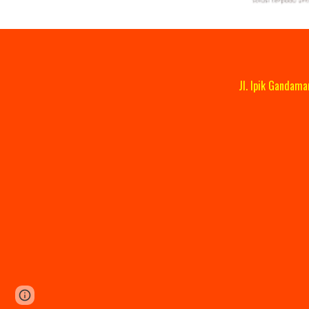
Jl. Ipik Gandam
Page
Google Sites
Report abuse