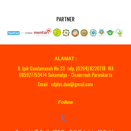
PARTNER
ALAMAT :
Jl. Ipik Gandamanah No 33 telp. (0264)
8220718
WA
08
5927753474 Sukamulya - Ciseurreuh Purwakarta
Email : sdplus.dua@gmail.com
Follow