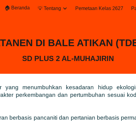
🏠 Beranda
💡 Tentang
Pemetaan Kelas 2627
P
ip to main content
Skip to navigat
TANEN DI BALE ATIKAN (TD
SD PLUS 2 AL-MUHAJIRIN
ter yang menumbuhkan kesadaran hidup ekolog
arakter perkembangan dan pertumbuhan sesuai kodra
ran berbasis pancaniti dan pertanian berbasis permak