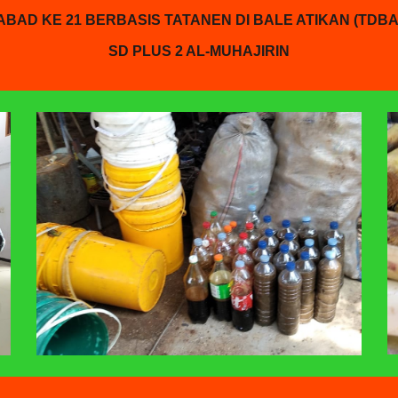
ABAD KE 21 BERBASIS TATANEN DI BALE ATIKAN (TDBA
SD PLUS 2 AL-MUHAJIRIN