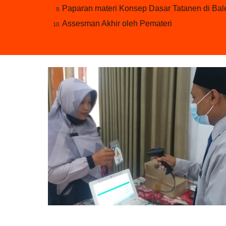
Paparan materi Konsep Dasar Tatanen di Bale
Assesman Akhir oleh Pemateri