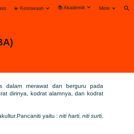
📚 Akademik
aso
💫 Kesiswaan
More
ion
BA)
is dalam merawat dan berguru pada
t dirinya, kodrat alamnya, dan kodrat
ultur.Pancaniti yaitu :
niti harti, niti surti,