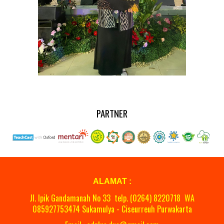
PARTNER
ALAMAT :
Jl. Ipik Gandamanah No 33 telp. (0264)
8220718
WA
08
5927753474 Sukamulya - Ciseurreuh Purwakarta