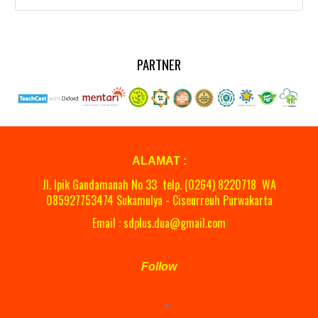
PARTNER
ALAMAT :
Jl. Ipik Gandamanah No 33 telp. (0264)
8220718
WA
08
5927753474 Sukamulya - Ciseurreuh Purwakarta
Email : sdplus.dua@gmail.com
Follow