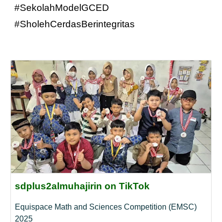
#SekolahModelGCED
#SholehCerdasBerintegritas
sdplus2almuhajirin on TikTok
Equispace Math and Sciences Competition (EMSC)
2025