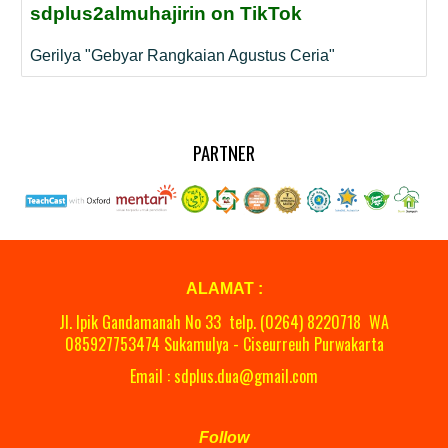
sdplus2almuhajirin on TikTok
Gerilya "Gebyar Rangkaian Agustus Ceria"
PARTNER
ALAMAT :
Jl. Ipik Gandamanah No 33 telp. (0264)
8220718
WA
08
5927753474 Sukamulya - Ciseurreuh Purwakarta
Email : sdplus.dua@gmail.com
Follow