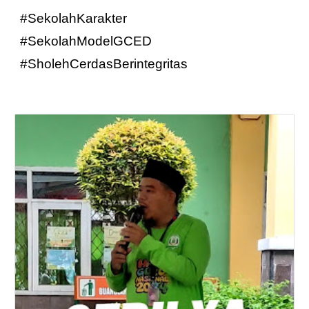
#SekolahKarakter
#SekolahModelGCED
#SholehCerdasBerintegritas